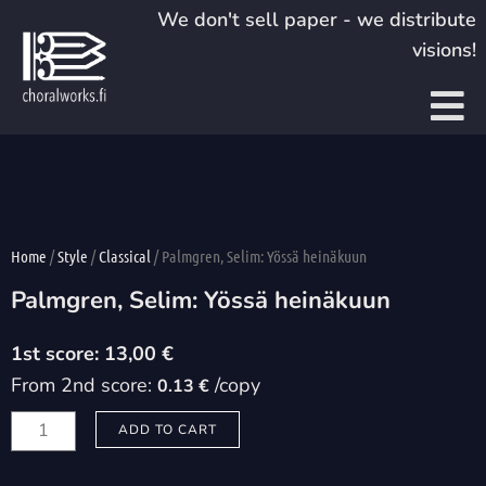
Skip
We don't sell paper - we distribute
to
visions!
content
Home
/
Style
/
Classical
/ Palmgren, Selim: Yössä heinäkuun
Palmgren, Selim: Yössä heinäkuun
13,00
€
From 2nd score:
/copy
0.13 €
Palmgren,
ADD TO CART
Selim:
Yössä