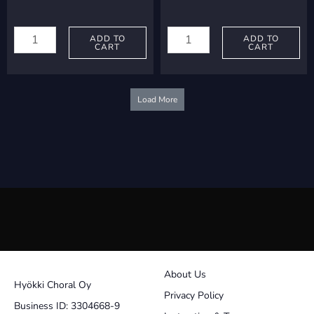
Kuula,
Madetoja,
Toivo:
ADD TO
Leevi:
ADD TO
CART
CART
Ne
Aamulaulu
tulevat
quantity
taas
Load More
quantity
About Us
Hyökki Choral Oy
Privacy Policy
Business ID: 3304668-9