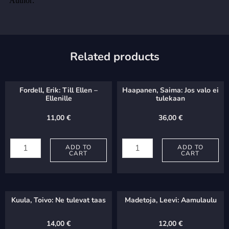
Related products
Fordell, Erik: Till Ellen –
Haapanen, Saima: Jos valo ei
Ellenille
tulekaan
11,00
€
36,00
€
Fordell,
Haapanen,
Erik:
ADD TO
Saima:
ADD TO
CART
CART
Till
Jos
Ellen
valo
-
ei
Kuula, Toivo: Ne tulevat taas
Madetoja, Leevi: Aamulaulu
Ellenille
tulekaan
quantity
quantity
14,00
€
12,00
€