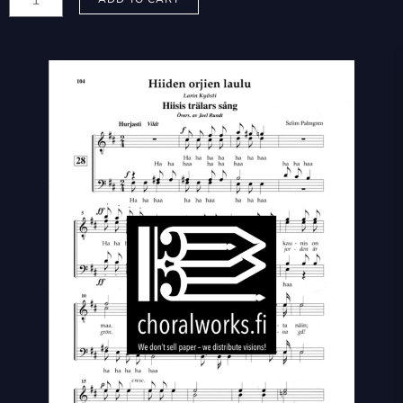
Selim:
Hiiden
orjien
laulu
-
Hiisis
trälars
sång
quantity