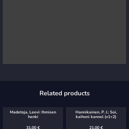
Related products
Madetoja, Leevi: Ihmisen
Hannikainen, P. J.: Soi,
henki
kaihoni kannel (v1+2)
31,00
€
21,00
€