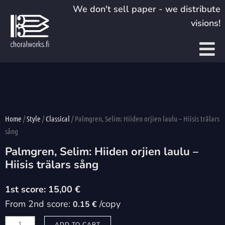
Skip
We don't sell paper - we distribute
to
visions!
content
Home
/
Style
/
Classical
/ Palmgren, Selim: Hiiden orjien laulu – Hiisis trälars
sång
Palmgren, Selim: Hiiden orjien laulu –
Hiisis trälars sång
15,00
€
From 2nd score:
/copy
0.15 €
Palmgren,
ADD TO CART