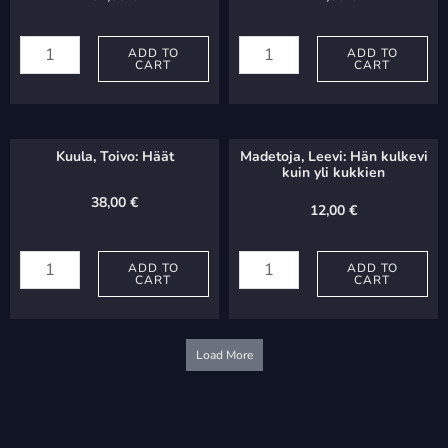
Madetoja,
Hannikainen,
Leevi:
ADD TO
P.
ADD TO
CART
CART
Ihmisen
J.:
henki
Soi,
quantity
kaihoni
Kuula, Toivo: Häät
Madetoja, Leevi: Hän kulkevi
kannel
kuin yli kukkien
(v1+2)
38,00
€
12,00
€
quantity
Kuula,
Madetoja,
Toivo:
ADD TO
Leevi:
ADD TO
CART
CART
Häät
Hän
quantity
kulkevi
kuin
Load More
yli
kukkien
quantity