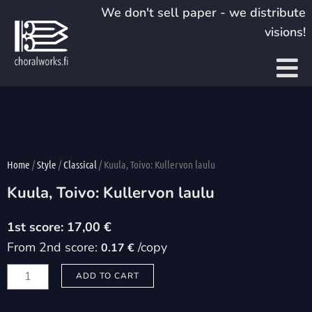
Skip
We don't sell paper - we distribute
to
visions!
content
Home
/
Style
/
Classical
/ Kuula, Toivo: Kullervon laulu
Kuula, Toivo: Kullervon laulu
17,00
€
From 2nd score:
/copy
0.17 €
Kuula,
ADD TO CART
Toivo:
Kullervon