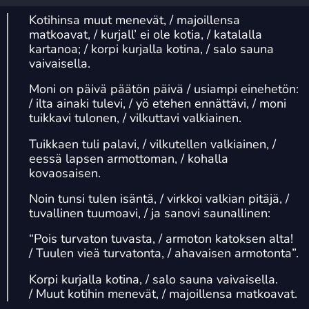
Kotihinsa muut menevät, / majoillensa
matkoavat, / kurjall’ ei ole kotia, / katalalla
kartanoa; / korpi kurjalla kotina, / salo sauna
vaivaisella.
Moni on päivä päätön päivä / usiampi einehetön:
/ ilta ainaki tulevi, / yö etehen ennättävi, / moni
tuikkavi tulonen, / vilkuttavi valkiainen.
Tuikkaen tuli palavi, / vilkutellen valkiainen, /
eessä lapsen armottoman, / kohalla
kovaosaisen.
Noin tunsi tulen isäntä, / virkkoi valkian pitäjä, /
tuvallinen tuumoavi, / ja sanovi saunallinen:
“Pois turvaton tuvasta, / armoton katoksen alta!
/ Tuulen vieä turvatonta, / ahavaisen armotonta”.
Korpi kurjalla kotina, / salo sauna vaivaisella.
/ Muut kotihin menevät, / m
ajoillensa matkoavat.