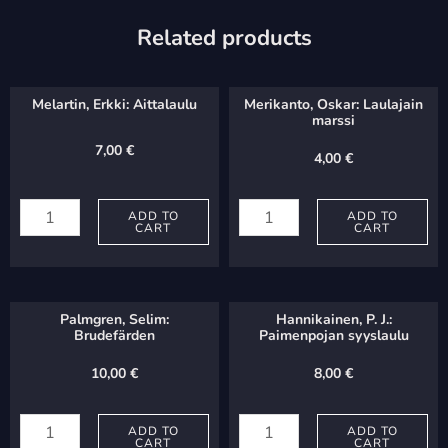
Related products
Melartin, Erkki: Aittalaulu
Merikanto, Oskar: Laulajain
marssi
7,00
€
4,00
€
Melartin,
Merikanto,
Erkki:
ADD TO
Oskar:
ADD TO
CART
CART
Aittalaulu
Laulajain
quantity
marssi
quantity
Palmgren, Selim:
Hannikainen, P. J.:
Brudefärden
Paimenpojan syyslaulu
10,00
€
8,00
€
Palmgren,
Hannikainen,
Selim:
ADD TO
P.
ADD TO
CART
CART