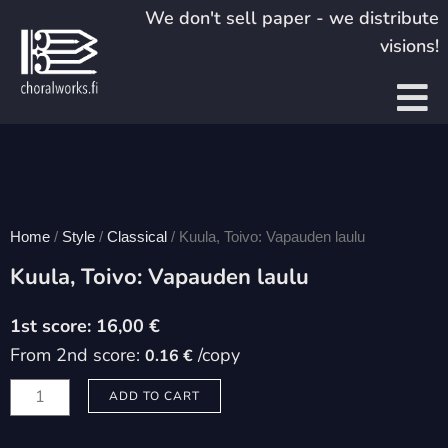
Skip
We don't sell paper - we distribute
to
visions!
content
Home
/
Style
/
Classical
/ Kuula, Toivo: Vapauden laulu
Kuula, Toivo: Vapauden laulu
16,00
€
From 2nd score:
/copy
0.16 €
Kuula,
ADD TO CART
Toivo:
Vapauden