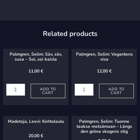
Related products
Palmgren, Selim: Säv, säv,
Palmgren, Selim: Vagantens
susa – Soi, soi kaisla
visa
11,00
€
12,00
€
Palmgren,
Palmgren,
Selim:
ADD TO
Selim:
ADD TO
CART
CART
Säv,
Vagantens
säv,
visa
susa
quantity
Madetoja, Leevi: Kehtolaulu
Palmgren, Selim: Tuonne
-
taakse metsämaan – Längs
den gröna skogens stig
Soi,
20,00
€