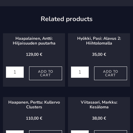
Related products
Haapalainen, Antti:
Hyökki, Pasi: Alavus 2:
Hiljaisuuden puutarha
Hiihtolomalla
129,00
€
35,00
€
Haapalainen,
Hyökki,
Antti:
ADD TO
Pasi:
ADD TO
CART
CART
Hiljaisuuden
Alavus
puutarha
2:
quantity
Hiihtolomalla
Haapanen, Perttu: Kullervo
Viitasaari, Markku:
quantity
Clusters
Kesäloma
110,00
€
38,00
€
Haapanen,
Viitasaari,