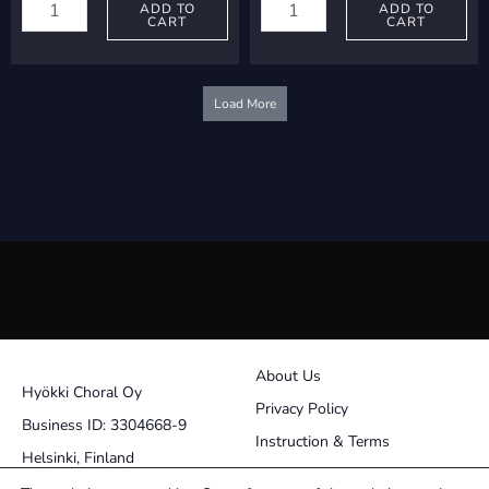
Perttu:
ADD TO
Markku:
ADD TO
CART
CART
Kullervo
Kesäloma
Clusters
quantity
quantity
Load More
About Us
Hyökki Choral Oy
Privacy Policy
Business ID: 3304668-9
Instruction & Terms
Helsinki, Finland
Contact