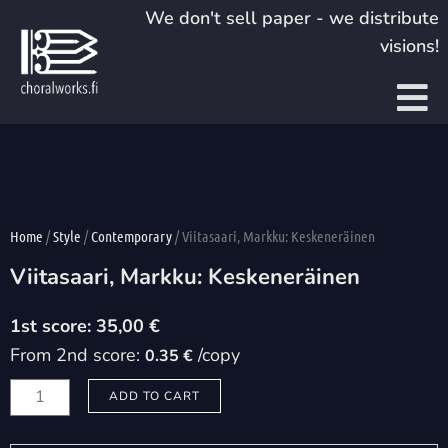
Skip
We don't sell paper - we distribute
to
visions!
content
Home
/
Style
/
Contemporary
/ Viitasaari, Markku: Keskeneräinen
Viitasaari, Markku: Keskeneräinen
35,00
€
From 2nd score:
/copy
0.35 €
Viitasaari,
ADD TO CART
Markku:
Keskeneräinen