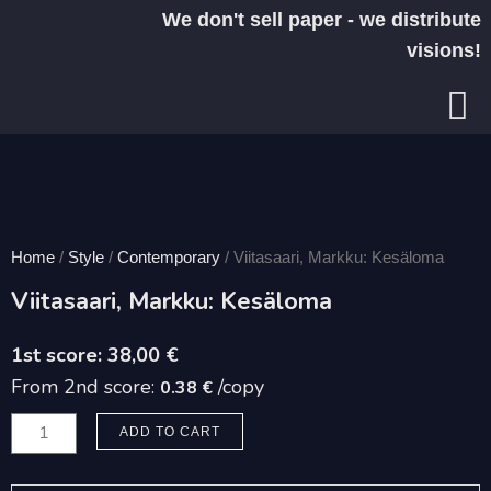
Skip
We don't sell paper - we distribute
to
visions!
content
Home
/
Style
/
Contemporary
/ Viitasaari, Markku: Kesäloma
Viitasaari, Markku: Kesäloma
38,00
€
From 2nd score:
/copy
0.38 €
Viitasaari,
ADD TO CART
Markku:
Kesäloma