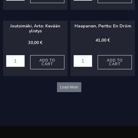
Tontun
Ikävä
laulu
quantity
quantity
Joutsimäki, Arto: Kevään
Haapanen, Perttu: En Dröm
ylistys
41,00
€
30,00
€
Joutsimäki,
Haapanen,
Arto:
Perttu:
ADD TO
ADD TO
CART
CART
Kevään
En
ylistys
Dröm
quantity
quantity
Load More