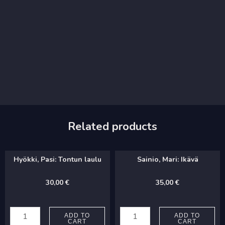
Related products
Hyökki, Pasi: Tontun laulu
Sainio, Mari: Ikävä
30,00
€
35,00
€
Hyökki,
Sainio,
Pasi:
Mari:
ADD TO
ADD TO
CART
CART