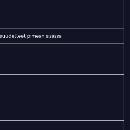
quantity
uudelleet pimeän sisässä