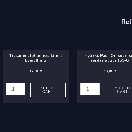
Rel
Tiusanen, Johannes: Life is
Hyökki, Pasi: On suuri s
Everything
rantas autius (SSA)
37,00
€
33,00
€
Tiusanen,
Hyökki,
Johannes:
Pasi:
ADD TO
ADD TO
CART
CART
Life
On
is
suuri
Everything
sun
quantity
rantas
autius