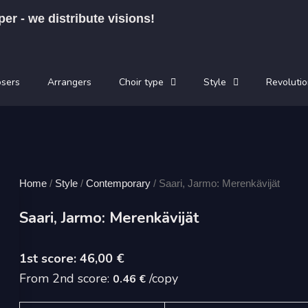
per - we distribute visions!
sers
Arrangers
Choir type
Style
Revolutio
Home
/
Style
/
Contemporary
/ Saari, Jarmo: Merenkävijät
Saari, Jarmo: Merenkävijät
46,00
€
From 2nd score:
/copy
0.46 €