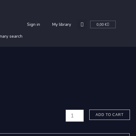
Cart
Sign in
My library
0,00
€
nary search
Saari,
ADD TO CART
Jarmo:
Merenkävijät