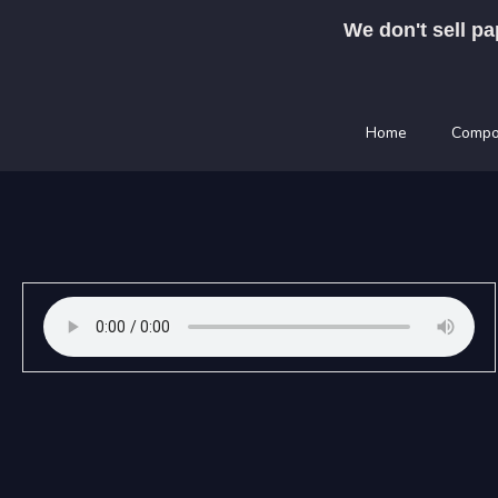
Skip
We don't sell pa
to
content
Home
Compo