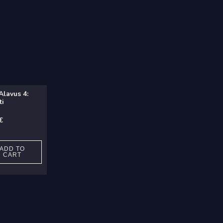
Alavus 4:
ti
€
ADD TO
CART