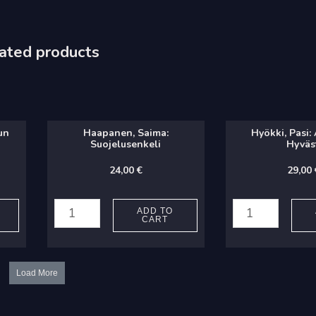
ated products
un
Haapanen, Saima:
Hyökki, Pasi: 
Suojelusenkeli
Hyväs
24,00
€
29,00
Haapanen,
Hyökki,
Saima:
Pasi:
ADD TO
CART
Suojelusenkeli
Alavus
quantity
4:
Hyvästi
Load More
quantity