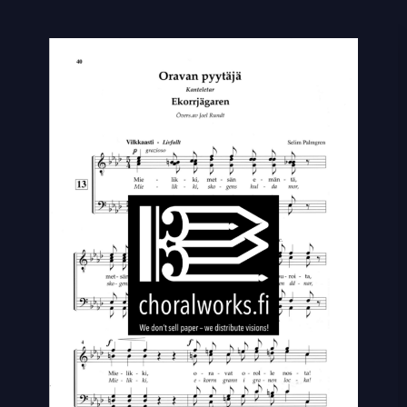
Oravan
pyytäjä
-
Ekorrjägaren
quantity