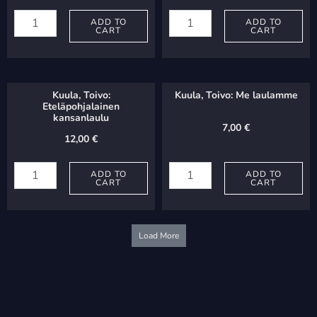
Sibelius,
Agopov,
Jean:
ADD TO
Vladimir:
ADD TO
CART
CART
Opus
Centuries
108:
quantity
2
Kuula, Toivo:
Kuula, Toivo: Me laulamme
laulua
Eteläpohjalainen
kansanlaulu
mieskuorolle
7,00
€
12,00
€
quantity
Kuula,
Kuula,
Toivo:
ADD TO
Toivo:
ADD TO
CART
CART
Eteläpohjalainen
Me
kansanlaulu
laulamme
quantity
quantity
Load More