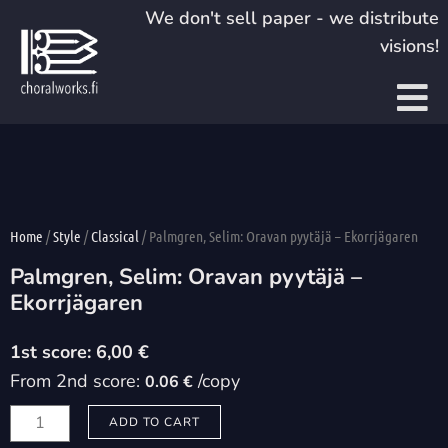
Skip
We don't sell paper - we distribute
to
visions!
content
Home
/
Style
/
Classical
/ Palmgren, Selim: Oravan pyytäjä – Ekorrjägaren
Palmgren, Selim: Oravan pyytäjä –
Ekorrjägaren
6,00
€
From 2nd score:
/copy
0.06 €
Palmgren,
ADD TO CART
Selim: