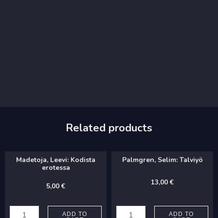
Related products
Madetoja, Leevi: Kodista
Palmgren, Selim: Talviyö
erotessa
13,00
€
5,00
€
Madetoja,
Palmgren,
Leevi:
Selim:
ADD TO
ADD TO