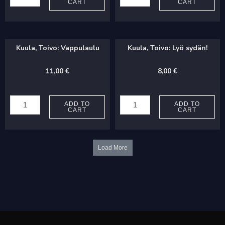
CART
CART
Kodista
Talviyö
erotessa
quantity
quantity
Kuula, Toivo: Vappulaulu
Kuula, Toivo: Lyö sydän!
11,00
€
8,00
€
Kuula,
Kuula,
Toivo:
Toivo:
ADD TO
ADD TO
CART
CART
Vappulaulu
Lyö
quantity
sydän!
quantity
Load More