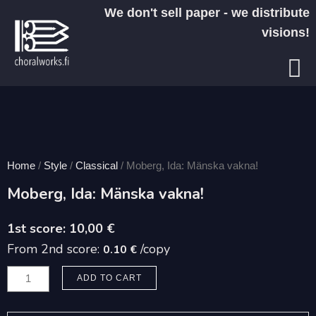
Skip
We don't sell paper - we distribute
to
visions!
content
Home
/
Style
/
Classical
/ Moberg, Ida: Mänska vakna!
Moberg, Ida: Mänska vakna!
10,00
€
From 2nd score:
/copy
0.10 €
Moberg,
ADD TO CART
Ida:
Mänska