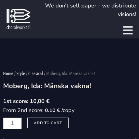
Skip
We don't sell paper - we distribute
to
visions!
content
Home
/
Style
/
Classical
/ Moberg, Ida: Mänska vakna!
Moberg, Ida: Mänska vakna!
10,00
€
From 2nd score:
/copy
0.10 €
Moberg,
ADD TO CART
Ida:
Mänska