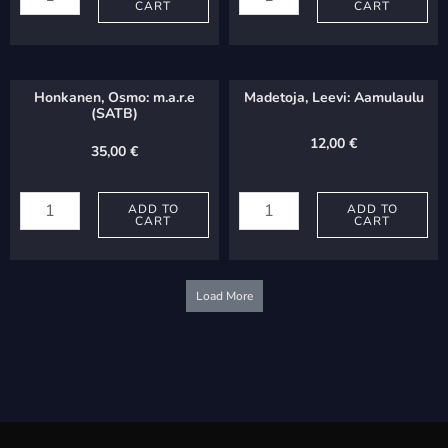
CART
CART
Hautalaulu
Rukous
quantity
quantity
Honkanen, Osmo: m.a.r.e
Madetoja, Leevi: Aamulaulu
(SATB)
12,00
€
35,00
€
Honkanen,
Madetoja,
Osmo:
ADD TO
Leevi:
ADD TO
CART
CART
m.a.r.e
Aamulaulu
(SATB)
quantity
quantity
Load More