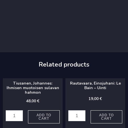
Related products
Tiusanen, Johannes:
Rautavaara, Einojuhani: Le
Ihmisen muotoisen sulavan
Bain – Uinti
hahmon
19,00
€
48,00
€
Tiusanen,
Rautavaara,
Johannes:
Einojuhani:
ADD TO
ADD TO
CART
CART
Ihmisen
Le