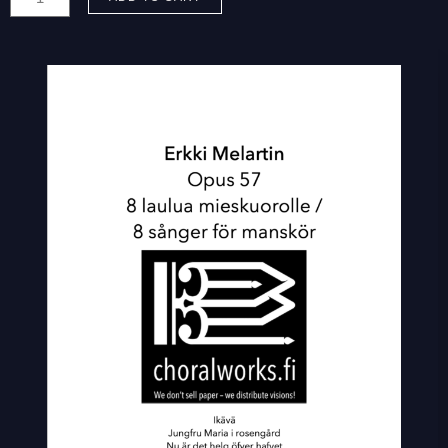
Erkki:
Opus
57:
8
laulua
mieskuorolle
-
8
sånger
för
manskör
quantity