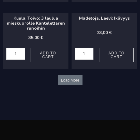
muotoisen
Bain
sulavan
-
Kuula, Toivo: 3 laulua
Madetoja, Leevi: Ikävyys
hahmon
Uinti
mieskuorolle Kantelettaren
runoihin
quantity
quantity
23,00
€
35,00
€
Kuula,
Madetoja,
Toivo:
Leevi:
ADD TO
ADD TO
CART
CART
3
Ikävyys
laulua
quantity
mieskuorolle
Load More
Kantelettaren
runoihin
quantity