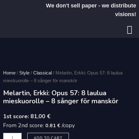
Skip
We don't sell paper - we distribute
to
visions!
content
Home
/
Style
/
Classical
/ Melartin, Erkki: Opus 57: 8 laulua
mieskuorolle – 8 sånger för manskör
Melartin, Erkki: Opus 57: 8 laulua
mieskuorolle – 8 sånger för manskör
81,00
€
From 2nd score:
/copy
0.81 €
Melartin,
ADD TO CART