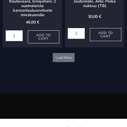
Rautavaara, Einojuhani: 2
Joutsimäki, Arto: Poika
Gentle
suomalaista
nukkuu (TB)
kansanlaulusovitusta
Into
mieskuorolle
30,00
€
That
46,00
€
Joutsimäki,
Rautavaara,
Good
Arto:
ADD TO
Einojuhani:
ADD TO
Night
CART
CART
Poika
2
quantity
nukkuu
suomalaista
(TB)
Load More
kansanlaulusovitusta
quantity
mieskuorolle
quantity