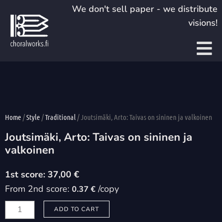
Skip
We don't sell paper - we distribute
to
visions!
content
Home
/
Style
/
Traditional
/ Joutsimäki, Arto: Taivas on sininen ja valkoinen
Joutsimäki, Arto: Taivas on sininen ja
valkoinen
37,00
€
From 2nd score:
/copy
0.37 €
Joutsimäki,
ADD TO CART
Arto: