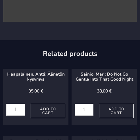
Related products
Haapalainen, Antti: Äänetön
Sainio, Mari: Do Not Go
kysymys
Gentle Into That Good Night
35,00
€
38,00
€
Haapalainen,
Sainio,
Antti:
ADD TO
Mari:
ADD TO
CART
CART
Äänetön
Do
kysymys
Not
quantity
Go