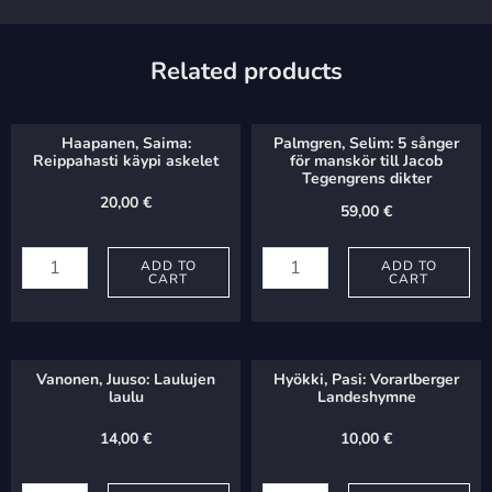
Related products
Haapanen, Saima:
Palmgren, Selim: 5 sånger
Reippahasti käypi askelet
för manskör till Jacob
Tegengrens dikter
20,00
€
59,00
€
Haapanen,
Palmgren,
Saima:
ADD TO
Selim:
ADD TO
CART
CART
Reippahasti
5
käypi
sånger
askelet
för
Vanonen, Juuso: Laulujen
Hyökki, Pasi: Vorarlberger
quantity
manskör
laulu
Landeshymne
till
14,00
€
10,00
€
Jacob
Vanonen,
Hyökki,
Tegengrens