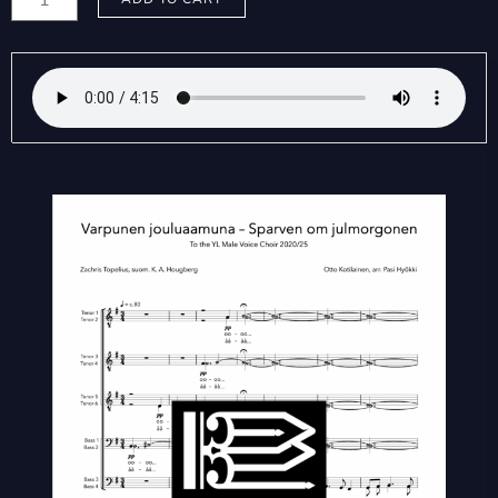
Pasi:
Varpunen
jouluaamuna
–
Sparven
om
julmorgonen
(TB)
quantity