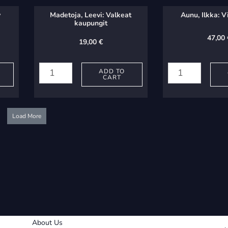
y
Madetoja, Leevi: Valkeat
Aunu, Ilkka: V
kaupungit
47,00
19,00
€
Madetoja,
Aunu,
Leevi:
Ilkka:
ADD TO
CART
Valkeat
Virrentöitä
kaupungit
quantity
quantity
Load More
About Us