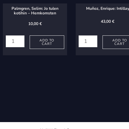
Palmgren, Selim: Jo tulen
Muñoz, Enrique: Intilla
kotihin – Hemkomsten
43,00
€
10,00
€
Palmgren,
Muñoz,
Selim:
Enrique:
ADD TO
ADD TO
CART
CART
Jo
Intillay
tulen
quantity
kotihin
-
Hemkomsten
quantity