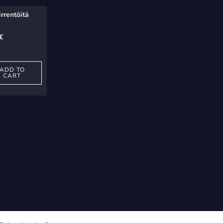
irrentöitä
€
ADD TO
CART