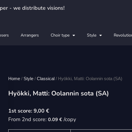
er - we distribute visions!
sers
Arrangers
Choir type
Style
Revolutio
Home
/
Style
/
Classical
/ Hyökki, Matti: Oolannin sota (SA)
Hyökki, Matti: Oolannin sota (SA)
9,00
€
From 2nd score:
/copy
0.09 €