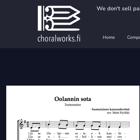
Skip
We don't sell pap
to
content
Home
Compo