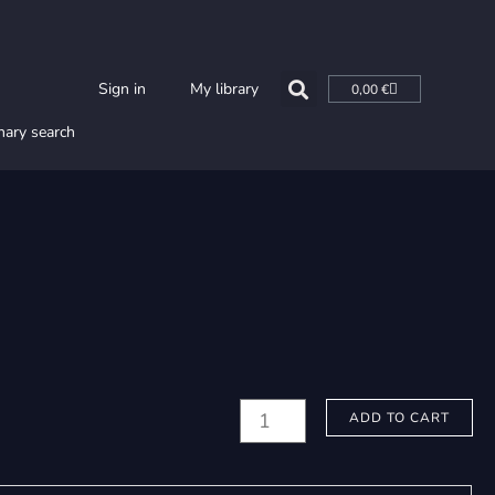
Cart
Sign in
My library
0,00
€
nary search
Hyökki,
ADD TO CART
Matti:
Oolannin