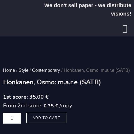
Skip
We don't sell paper - we distribute
to
visions!
content
Home
/
Style
/
Contemporary
/ Honkanen, Osmo: m.a.r.e (SATB)
Honkanen, Osmo: m.a.r.e (SATB)
35,00
€
From 2nd score:
/copy
0.35 €
Honkanen,
ADD TO CART
Osmo:
m.a.r.e