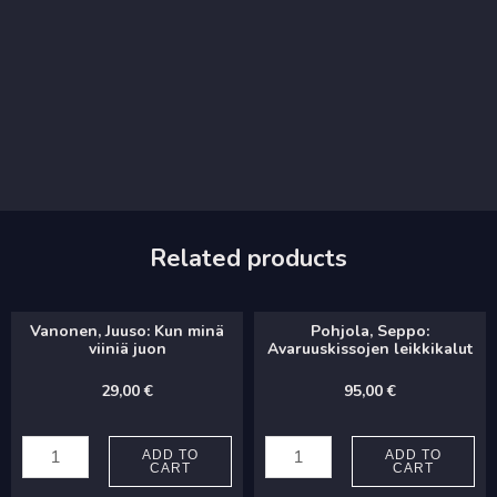
Related products
Vanonen, Juuso: Kun minä
Pohjola, Seppo:
viiniä juon
Avaruuskissojen leikkikalut
29,00
€
95,00
€
Vanonen,
Pohjola,
Juuso:
Seppo:
ADD TO
ADD TO
CART
CART
Kun
Avaruuskissojen