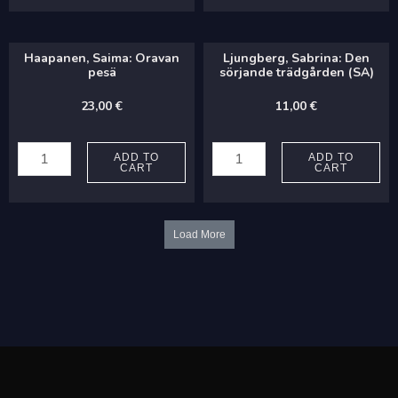
minä
leikkikalut
viiniä
quantity
Haapanen, Saima: Oravan
Ljungberg, Sabrina: Den
juon
pesä
sörjande trädgården (SA)
quantity
23,00
€
11,00
€
Haapanen,
Ljungberg,
Saima:
Sabrina:
ADD TO
ADD TO
CART
CART
Oravan
Den
pesä
sörjande
quantity
trädgården
Load More
(SA)
quantity