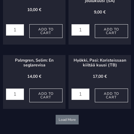
joulukuusi (SA)
10,00
€
9,00
€
Palmgren,
Hannikainen,
Selim:
ADD TO
P.
ADD TO
CART
CART
Glömd
J.:
quantity
Oi
terve
Palmgren, Selim: En
Hyökki, Pasi: Koristeissaan
joulukuusi
seglarevisa
kiiltää kuusi (TB)
(SA)
14,00
€
17,00
€
quantity
Palmgren,
Hyökki,
Selim:
ADD TO
Pasi:
ADD TO
CART
CART
En
Koristeissaan
seglarevisa
kiiltää
quantity
kuusi
Load More
(TB)