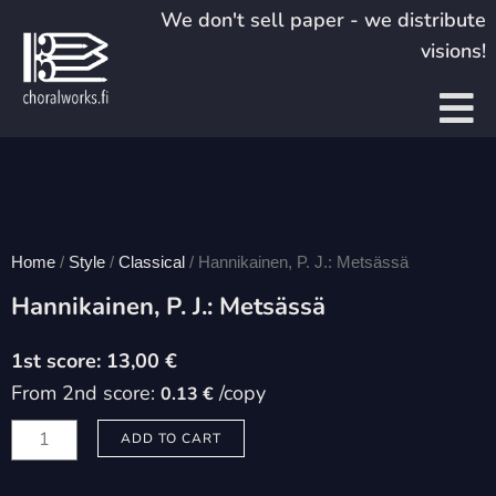
Skip
We don't sell paper - we distribute
to
visions!
content
Home
/
Style
/
Classical
/ Hannikainen, P. J.: Metsässä
Hannikainen, P. J.: Metsässä
13,00
€
From 2nd score:
/copy
0.13 €
Hannikainen,
ADD TO CART
P.
J.: