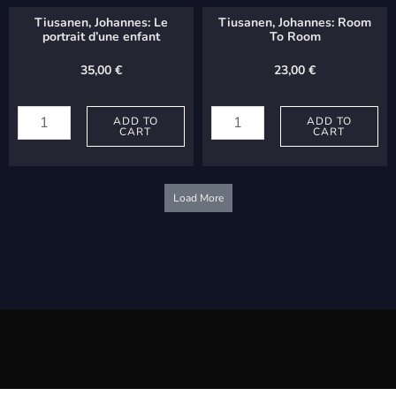
templiin
quantity
Tiusanen, Johannes: Le
Tiusanen, Johannes: Room
tulla
portrait d’une enfant
To Room
quantity
35,00
€
23,00
€
Tiusanen,
Tiusanen,
Johannes:
ADD TO
Johannes:
ADD TO
CART
CART
Le
Room
portrait
To
d'une
Room
Load More
enfant
quantity
quantity