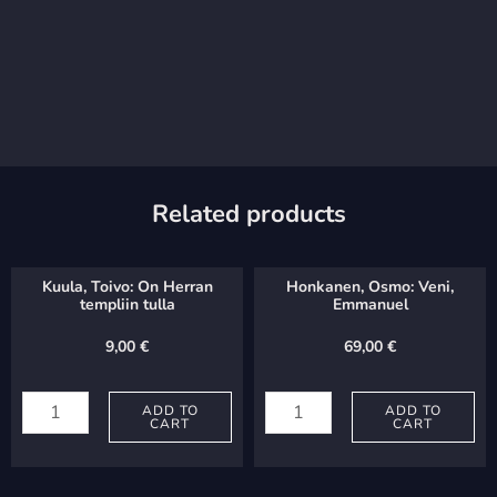
Related products
Kuula, Toivo: On Herran
Honkanen, Osmo: Veni,
templiin tulla
Emmanuel
9,00
€
69,00
€
Kuula,
Honkanen,
Toivo:
ADD TO
Osmo:
ADD TO
CART
CART
On
Veni,
Herran
Emmanuel