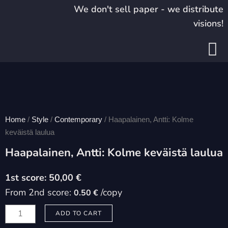
Skip
We don't sell paper - we distribute
to
visions!
content
Home
/
Style
/
Contemporary
/ Haapalainen, Antti: Kolme
keväistä laulua
Haapalainen, Antti: Kolme keväistä laulua
50,00
€
From 2nd score:
/copy
0.50 €
Haapalainen,
ADD TO CART
Antti: